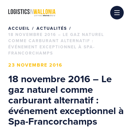
Passer
au
contenu
ACCUEIL
ACTUALITÉS
18 NOVEMBRE 2016 – LE GAZ NATUREL
COMME CARBURANT ALTERNATIF :
ÉVÉNEMENT EXCEPTIONNEL À SPA-
FRANCORCHAMPS
23 NOVEMBRE 2016
18 novembre 2016 – Le
gaz naturel comme
carburant alternatif :
événement exceptionnel à
Spa-Francorchamps