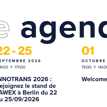
e
agen
22 - 25
01
EPTEMBRE 2026
OCTOBRE
9h00
17h00
11h30
14h3
NNOTRANS 2026 :
Welcome
ejoignez le stand de
’AWEX à Berlin du 22
u 25/09/2026