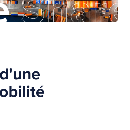
e
Shar
 d'une
obilité