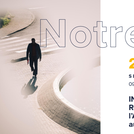
Notr
15
SEPTEMBRE 2026
S
09h00
14h00
0
Construisons
I
ensemble les
R
prochaines priorités de
l
Logistics in Wallonia
a