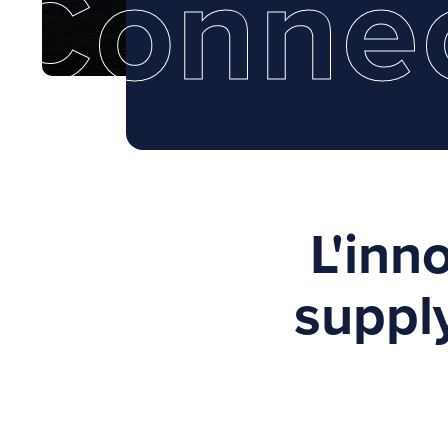
Conne
L'inn
supply