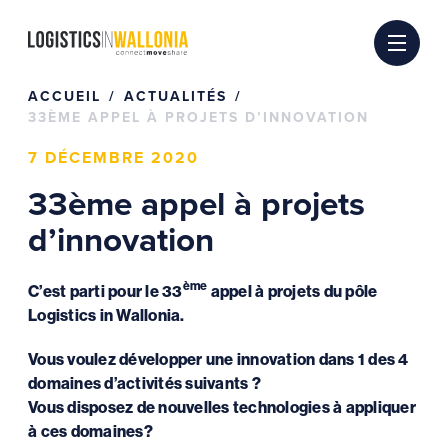
Passer
au
contenu
ACCUEIL
ACTUALITÉS
33ÈME APPEL À PROJETS D’INNOVATION
7 DÉCEMBRE 2020
33ème appel à projets
d’innovation
ème
C’est parti pour le 33
appel à projets du pôle
Logistics in Wallonia.
Vous voulez développer une innovation dans 1 des 4
domaines d’activités suivants ?
Vous disposez de nouvelles technologies à appliquer
à ces domaines?