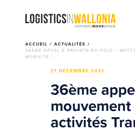
Passer
au
contenu
ACCUEIL
ACTUALITÉS
36ÈME APPEL À PROJETS DU PÔLE – METT
MOBILITÉ !
21 DÉCEMBRE 2021
36ème appel
mouvement e
activités Tra