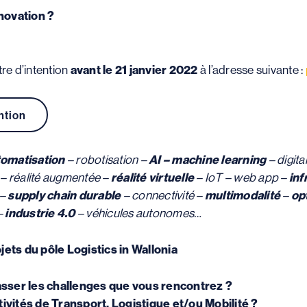
novation ?
tre d’intention
avant le 21 janvier 2022
à l’adresse suivante :
ntion
tomatisation
– robotisation –
AI – machine learning
– digita
é
– réalité augmentée –
réalité virtuelle
– IoT – web app –
inf
–
supply chain durable
– connectivité –
multimodalité
–
op
–
industrie 4.0
– véhicules autonomes…
jets du pôle Logistics in Wallonia
asser les challenges que vous rencontrez ?
ivités de Transport, Logistique et/ou Mobilité ?