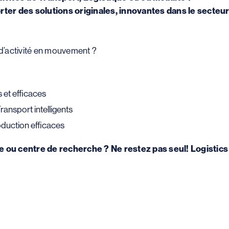
ter des solutions originales, innovantes dans le secteur
d’activité en mouvement ?
 et efficaces
ransport intelligents
duction efficaces
ire ou centre de recherche ?
N
e restez pas seul! Logisti