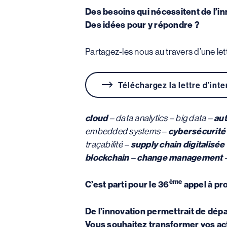
Des besoins qui nécessitent de l’in
Des idées pour y répondre ?
Partagez-les nous au travers d’une let
Téléchargez la lettre d’inte
cloud
– data analytics – big data –
au
embedded systems –
cybersécurit
traçabilité –
supply chain digitalisée
blockchain
–
change management
ème
C’est parti pour le 36
appel à pro
De l’innovation permettrait de dép
Vous souhaitez transformer vos act