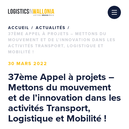
Passer
au
contenu
ACCUEIL
ACTUALITÉS
37ÈME APPEL À PROJETS – METTONS DU
MOUVEMENT ET DE L’INNOVATION DANS LES
ACTIVITÉS TRANSPORT, LOGISTIQUE ET
MOBILITÉ !
30 MARS 2022
37ème Appel à projets –
Mettons du mouvement
et de l’innovation dans les
activités Transport,
Logistique et Mobilité !