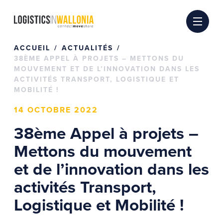
Passer
au
contenu
ACCUEIL
ACTUALITÉS
38ÈME APPEL À PROJETS – METTONS DU
MOUVEMENT ET DE L’INNOVATION DANS LES
ACTIVITÉS TRANSPORT, LOGISTIQUE ET
MOBILITÉ !
14 OCTOBRE 2022
38ème Appel à projets –
Mettons du mouvement
et de l’innovation dans les
activités Transport,
Logistique et Mobilité !