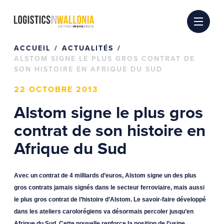
Passer
au
contenu
ACCUEIL
ACTUALITÉS
ALSTOM SIGNE LE PLUS GROS CONTRAT DE
SON HISTOIRE EN AFRIQUE DU SUD
22 OCTOBRE 2013
Alstom signe le plus gros
contrat de son histoire en
Afrique du Sud
Avec un contrat de 4 milliards d’euros, Alstom signe un des plus
gros contrats jamais signés dans le secteur ferroviaire, mais aussi
le plus gros contrat de l’histoire d’Alstom.
Le savoir-faire développé
dans les ateliers carolorégiens va désormais percoler jusqu’en
Afrique du Sud.
Cette nouvelle renforce la position de l’usine