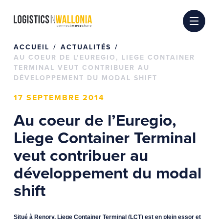
Passer
au
contenu
ACCUEIL
ACTUALITÉS
AU COEUR DE L’EUREGIO, LIEGE CONTAINER
TERMINAL VEUT CONTRIBUER AU
DÉVELOPPEMENT DU MODAL SHIFT
17 SEPTEMBRE 2014
Au coeur de l’Euregio,
Liege Container Terminal
veut contribuer au
développement du modal
shift
Situé à Renory, Liege Container Terminal (LCT) est en plein essor et