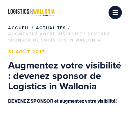
Passer
au
contenu
ACCUEIL
ACTUALITÉS
AUGMENTEZ VOTRE VISIBILITÉ : DEVENEZ
SPONSOR DE LOGISTICS IN WALLONIA
31 AOÛT 2017
Augmentez votre visibilité
: devenez sponsor de
Logistics in Wallonia
DEVENEZ SPONSOR et augmentez votre visibilité!