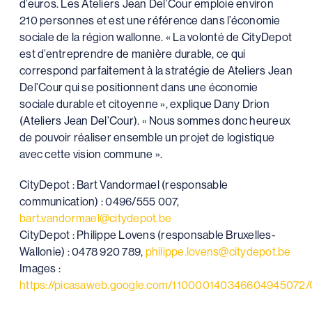
d’euros. Les Ateliers Jean Del’Cour emploie environ
210 personnes et est une référence dans l’économie
sociale de la région wallonne. « La volonté de CityDepot
est d’entreprendre de manière durable, ce qui
correspond parfaitement à la stratégie de Ateliers Jean
Del’Cour qui se positionnent dans une économie
sociale durable et citoyenne », explique Dany Drion
(Ateliers Jean Del’Cour). « Nous sommes donc heureux
de pouvoir réaliser ensemble un projet de logistique
avec cette vision commune ».
CityDepot : Bart Vandormael (responsable
communication) : 0496/555 007,
bart.vandormael@citydepot.be
CityDepot : Philippe Lovens (responsable Bruxelles-
Wallonie) : 0478 920 789,
philippe.lovens@citydepot.be
Images :
https://picasaweb.google.com/110000140346604945072/