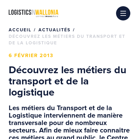
Passer
au
contenu
ACCUEIL
ACTUALITÉS
DÉCOUVREZ LES MÉTIERS DU TRANSPORT ET
DE LA LOGISTIQUE
6 FÉVRIER 2013
Découvrez les métiers du
transport et de la
logistique
Les métiers du Transport et de la
Logistique interviennent de manière
transversale pour de nombreux
secteurs. Afin de mieux faire connaitre
ces métiers au grand public, le Centre