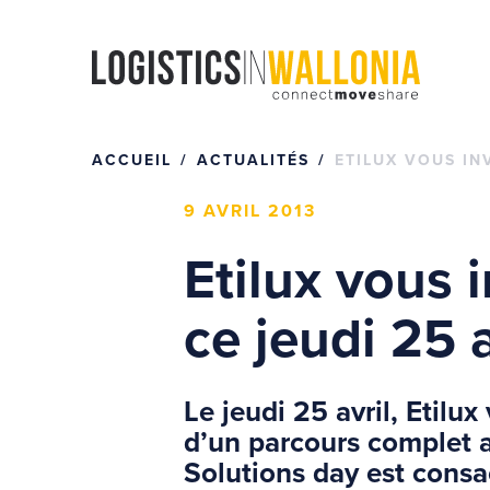
Passer
au
contenu
ACCUEIL
ACTUALITÉS
ETILUX VOUS IN
9 AVRIL 2013
Etilux vous 
ce jeudi 25 
Le jeudi 25 avril, Etilu
d’un parcours complet a
Solutions day est consacr