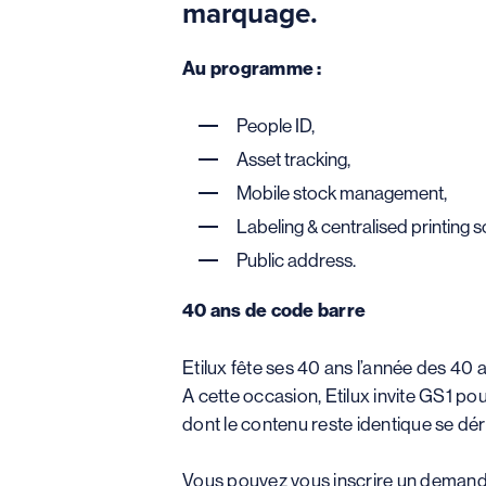
marquage.
Au programme :
People ID,
Asset tracking,
Mobile stock management,
Labeling & centralised printing s
Public address.
40 ans de code barre
Etilux fête ses 40 ans l’année des 40 
A cette occasion, Etilux invite GS1 po
dont le contenu reste identique se dér
Vous pouvez vous inscrire un demandan