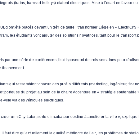
geois (trains, trams et trolleys) étaient électriques. Mise à l’écart en faveur du 
 ont été placés devant un défi de taille : transformer Liège en « ElectriCity ». 
tram, les étudiants vont ajouter des solutions novatrices, tant pour le transport 
 par une série de conférences, ils disposeront de trois semaines pour réaliser u
de financement.
nts qui rassemblent chacun des profils différents (marketing, ingénieur, financ
porteuse du projet au sein de la chaire Accenture en « stratégie soutenable ».
re-ville via des véhicules électriques.
éer un «City Lab», sorte d’incubateur destiné à améliorer la ville », explique
 faut dire qu’actuellement la qualité médiocre de l’air, les problèmes de stationn