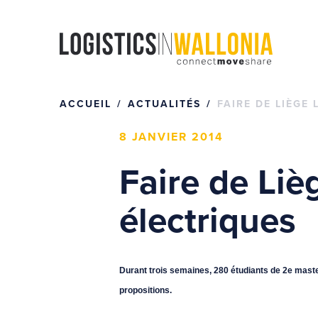
Passer
au
contenu
ACCUEIL
ACTUALITÉS
FAIRE DE LIÈGE
8 JANVIER 2014
Faire de Liè
électriques
Durant trois semaines, 280 étudiants de 2e master
propositions.