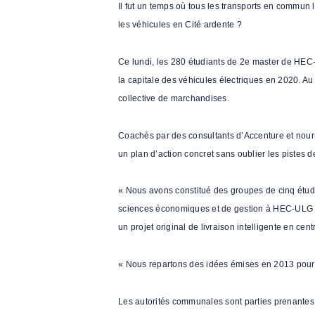
Il fut un temps où tous les transports en commun lié
les véhicules en Cité ardente ?
Ce lundi, les 280 étudiants de 2e master de HEC-ULg
la capitale des véhicules électriques en 2020. Au 
collective de marchandises.
Coachés par des consultants d’Accenture et nourris
un plan d’action concret sans oublier les pistes 
« Nous avons constitué des groupes de cinq étudia
sciences économiques et de gestion à HEC-ULG et 
un projet original de livraison intelligente en cent
« Nous repartons des idées émises en 2013 pour cr
Les autorités communales sont parties prenantes. Il