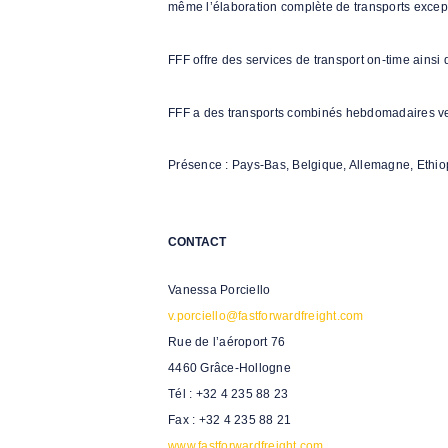
même l’élaboration complète de transports excep
FFF offre des services de transport on-time ainsi
FFF a des transports combinés hebdomadaires vers
Présence : Pays-Bas, Belgique, Allemagne, Ethio
CONTACT
Vanessa Porciello
v.porciello@fastforwardfreight.com
Rue de l’aéroport 76
4460 Grâce-Hollogne
Tél : +32 4 235 88 23
Fax : +32 4 235 88 21
www.fastforwardfreight.com