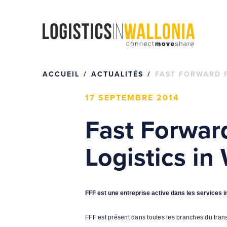
Passer
au
contenu
ACCUEIL
ACTUALITÉS
FAST FORWARD F
17 SEPTEMBRE 2014
Fast Forwar
Logistics in
FFF est une entreprise active dans les services im
FFF est présent dans toutes les branches du tran