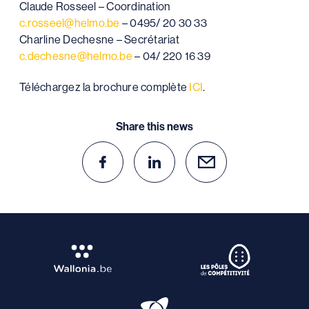
Claude Rosseel – Coordination
c.rosseel@helmo.be
– 0495/ 20 30 33
Charline Dechesne – Secrétariat
c.dechesne@helmo.be
– 04/ 220 16 39
Téléchargez la brochure complète
ICI
.
Share this news