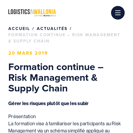
Passer
au
contenu
ACCUEIL
ACTUALITÉS
FORMATION CONTINUE – RISK MANAGEMENT
& SUPPLY CHAIN
20 MARS 2019
Formation continue –
Risk Management &
Supply Chain
Gérer les risques plutôt que les subir
Présentation
La formation vise à familiariser les participants au Risk
Management via un schéma simplifié appliqué au