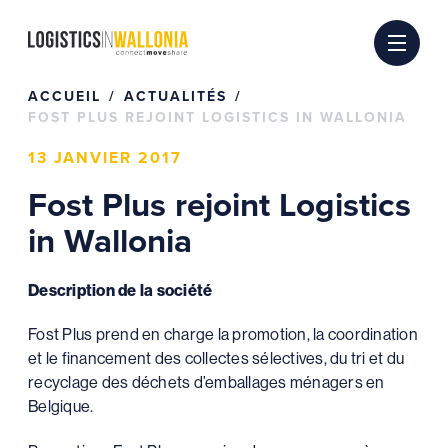
Passer
au
contenu
ACCUEIL
ACTUALITÉS
FOST PLUS REJOINT LOGISTICS IN WALLONIA
13 JANVIER 2017
Fost Plus rejoint Logistics
in Wallonia
Description de la société
Fost Plus prend en charge la promotion, la coordination
et le financement des collectes sélectives, du tri et du
recyclage des déchets d’emballages ménagers en
Belgique.