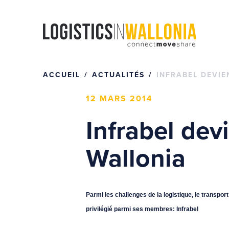
Passer
au
contenu
ACCUEIL
ACTUALITÉS
INFRABEL DEVIE
12 MARS 2014
Infrabel dev
Wallonia
Parmi les challenges de la logistique, le transpor
privilégié parmi ses membres: Infrabel