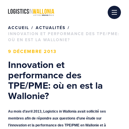
Passer
au
contenu
ACCUEIL
ACTUALITÉS
INNOVATION ET PERFORMANCE DES TPE/PME:
OÙ EN EST LA WALLONIE?
9 DÉCEMBRE 2013
Innovation et
performance des
TPE/PME: où en est la
Wallonie?
Au mois d’avril 2013, Logistics in Wallonia avait sollicité ses
membres afin de répondre aux questions d’une étude sur
l’innovation et la performance des TPE/PME en Wallonie et à