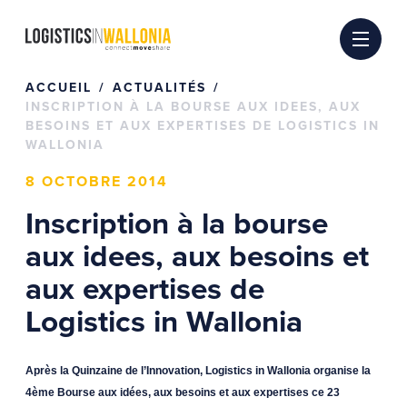
Passer
au
contenu
ACCUEIL
ACTUALITÉS
INSCRIPTION À LA BOURSE AUX IDEES, AUX
BESOINS ET AUX EXPERTISES DE LOGISTICS IN
WALLONIA
8 OCTOBRE 2014
Inscription à la bourse
aux idees, aux besoins et
aux expertises de
Logistics in Wallonia
Après la Quinzaine de l’Innovation,
Logistics in Wallonia organise la
4ème Bourse aux idées, aux besoins et aux expertises ce 23