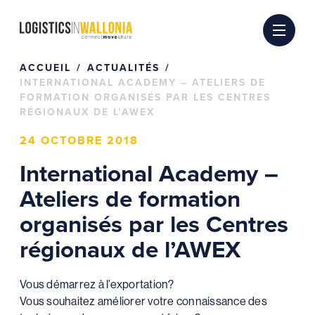
Passer
au
contenu
ACCUEIL
ACTUALITÉS
INTERNATIONAL ACADEMY – ATELIERS DE
FORMATION ORGANISÉS PAR LES CENTRES
RÉGIONAUX DE L’AWEX
24 OCTOBRE 2018
International Academy –
Ateliers de formation
organisés par les Centres
régionaux de l’AWEX
Vous démarrez à l’exportation?
Vous souhaitez améliorer votre connaissance des