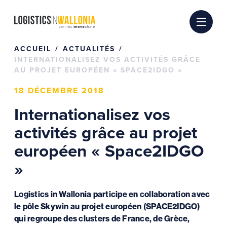
Passer
au
contenu
ACCUEIL
ACTUALITÉS
INTERNATIONALISEZ VOS ACTIVITÉS GRÂCE
AU PROJET EUROPÉEN « SPACE2IDGO »
18 DÉCEMBRE 2018
Internationalisez vos
activités grâce au projet
européen « Space2IDGO
»
Logistics in Wallonia participe en collaboration avec
le pôle Skywin au projet européen (SPACE2IDGO)
qui regroupe des clusters de France, de Grèce,