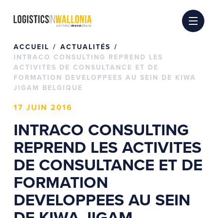
Passer
au
contenu
ACCUEIL
ACTUALITÉS
INTRACO CONSULTING REPREND LES
ACTIVITES DE CONSULTANCE ET DE
FORMATION DEVELOPPEES AU SEIN DE KIWA
JIGAM BELGIQUE
17 JUIN 2016
INTRACO CONSULTING
REPREND LES ACTIVITES
DE CONSULTANCE ET DE
FORMATION
DEVELOPPEES AU SEIN
DE KIWA JIGAM