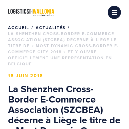
Passer
au
contenu
ACCUEIL
ACTUALITÉS
LA SHENZHEN CROSS-BORDER E-COMMERCE
ASSOCIATION (SZCBEA) DÉCERNE À LIÈGE LE
TITRE DE « MOST DYNAMIC CROSS-BORDER E-
COMMERCE CITY 2018 » ET Y OUVRE
OFFICIELLEMENT UNE REPRÉSENTATION EN
BELGIQUE
18 JUIN 2018
La Shenzhen Cross-
Border E-Commerce
Association (SZCBEA)
décerne à Liège le titre de