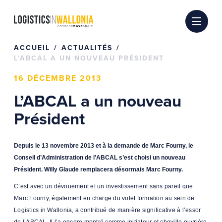
Passer
au
contenu
ACCUEIL
ACTUALITÉS
L’ABCAL A UN NOUVEAU PRÉSIDENT
16 DÉCEMBRE 2013
L’ABCAL a un nouveau
Président
Depuis le 13 novembre 2013 et à la demande de Marc Fourny, le
Conseil d’Administration de l’ABCAL s’est choisi un nouveau
Président. Willy Glaude remplacera désormais Marc Fourny.
C’est avec un dévouement et un investissement sans pareil que
Marc Fourny, également en charge du volet formation au sein de
Logistics in Wallonia, a contribué de manière significative à l’essor
de l’ABCAL. Il l’a encore montré comme initiateur et cheville ouvrière