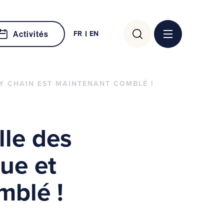
Rechercher :
FR
EN
Activités
Y CHAIN EST MAINTENANT COMBLÉ !
lle des
ue et
mblé !