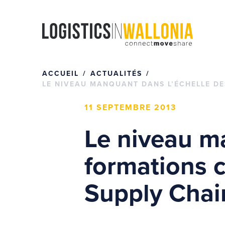
Passer
au
contenu
ACCUEIL
ACTUALITÉS
LE NIVEAU MANQUANT DANS L’ÉCHELLE DE
11 SEPTEMBRE 2013
Le niveau m
formations c
Supply Chai