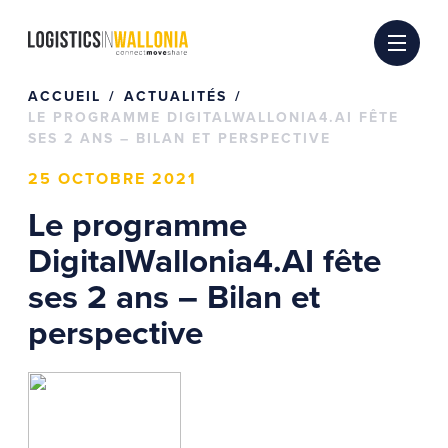
Passer
au
contenu
ACCUEIL
ACTUALITÉS
LE PROGRAMME DIGITALWALLONIA4.AI FÊTE
SES 2 ANS – BILAN ET PERSPECTIVE
25 OCTOBRE 2021
Le programme
DigitalWallonia4.AI fête
ses 2 ans – Bilan et
perspective