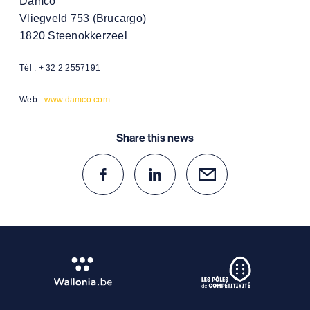
Damco
Vliegveld 753 (Brucargo)
1820 Steenokkerzeel
Tél : + 32 2 2557191
Web :
www.damco.com
Share this news