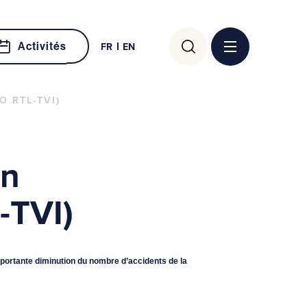
Rechercher :
Activités
FR
EN
 RTL-TVI)
en
-TVI)
mportante diminution du nombre d’accidents de la