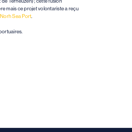
t de Terneuzen) ; cette fusion
ère mais ce projet volontariste a reçu
Norh Sea Port
.
portuaires.