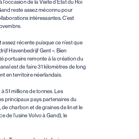
l’occasion de la Visite d’Etat du Roi
de Gand reste assez méconnu pour
llaborations intéressantes. C’est
 novembre.
st assez récente puisque ce n’est que
rijf Havenbedrijf Gent ». Bien
té portuaire remonte à la création du
nal est de faire 31 kilomètres de long
nt en territoire néerlandais.
t à 51 millions de tonnes. Les
les principaux pays partenaires du
de charbon et de graines de lin et le
ce de l’usine Volvo à Gand), le