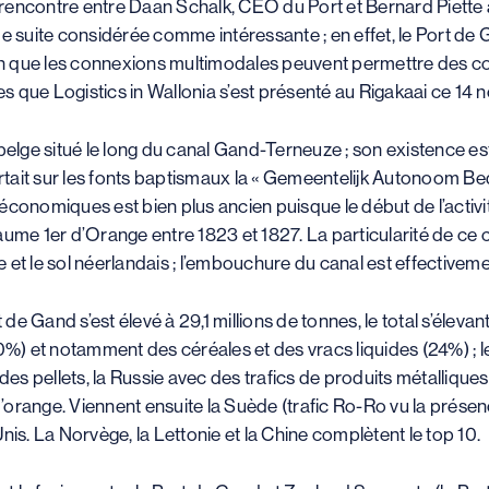
a rencontre entre Daan Schalk, CEO du Port et Bernard Piette à 
de suite considérée comme intéressante ; en effet, le Port 
ion que les connexions multimodales peuvent permettre des co
 que Logistics in Wallonia s’est présenté au Rigakaai ce 14
belge situé le long du canal Gand-Terneuze ; son existence e
ortait sur les fonts baptismaux la « Gemeentelijk Autonoom Bed
économiques est bien plus ancien puisque le début de l’activi
ume 1er d’Orange entre 1823 et 1827. La particularité de ce ca
ge et le sol néerlandais ; l’embouchure du canal est effectiveme
 de Gand s’est élevé à 29,1 millions de tonnes, le total s’élevan
60%) et notamment des céréales et des vracs liquides (24%) ; 
 pellets, la Russie avec des trafics de produits métalliques, 
d’orange. Viennent ensuite la Suède (trafic Ro-Ro vu la présen
nis. La Norvège, la Lettonie et la Chine complètent le top 10.