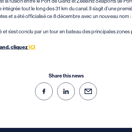
st la fusion entre le Port de Gand et Zeeland Seaports (le Por
ntégrée tout le long des 31 km du canal. Il s’agit d’une premi
ntes et a été officialisé ce 8 décembre avec un nouveau nom :
 et s’est conclu par un tour en bateau des principales zones 
Gand, cliquez
ICI
Share this news