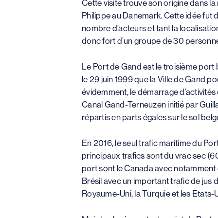
Cette visite trouve son origine dans l
Philippe au Danemark. Cette idée fut 
nombre d’acteurs et tant la localisat
donc fort d’un groupe de 30 personnes
Le Port de Gand est le troisième port 
le 29 juin 1999 que la Ville de Gand p
évidemment, le démarrage d’activités 
Canal Gand-Terneuzen initié par Guilla
répartis en parts égales sur le sol bel
En 2016, le seul trafic maritime du Port
principaux trafics sont du vrac sec (
port sont le Canada avec notamment des
Brésil avec un important trafic de jus 
Royaume-Uni, la Turquie et les Etats-U