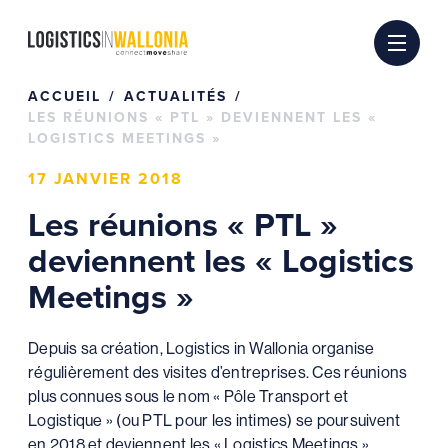
Passer
au
contenu
ACCUEIL
ACTUALITÉS
LES RÉUNIONS « PTL » DEVIENNENT LES «
LOGISTICS MEETINGS »
17 JANVIER 2018
Les réunions « PTL »
deviennent les « Logistics
Meetings »
Depuis sa création, Logistics in Wallonia organise
régulièrement des visites d’entreprises. Ces réunions
plus connues sous le nom « Pôle Transport et
Logistique » (ou PTL pour les intimes) se poursuivent
en 2018 et deviennent les « Logistics Meetings ».