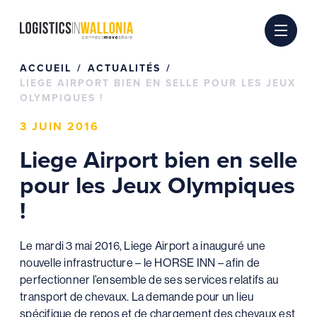
Passer
au
contenu
ACCUEIL
ACTUALITÉS
LIEGE AIRPORT BIEN EN SELLE POUR LES JEUX
OLYMPIQUES !
3 JUIN 2016
Liege Airport bien en selle
pour les Jeux Olympiques
!
Le mardi 3 mai 2016, Liege Airport a inauguré une
nouvelle infrastructure – le HORSE INN – afin de
perfectionner l’ensemble de ses services relatifs au
transport de chevaux. La demande pour un lieu
spécifique de repos et de chargement des chevaux est