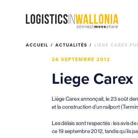
Passer
au
contenu
ACCUEIL
ACTUALITÉS
LIEGE CAREX PU
26 SEPTEMBRE 2012
Liege Carex 
Liège Carex annonçait, le 23 août der
et la construction d’un railport (Termin
Les délais sont respectés : les avis d
ce 19 septembre 2012, tandis qu’ils pa