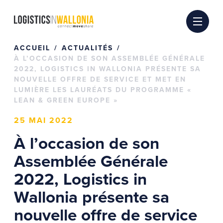
Passer
au
contenu
ACCUEIL
ACTUALITÉS
À L’OCCASION DE SON ASSEMBLÉE GÉNÉRALE
2022, LOGISTICS IN WALLONIA PRÉSENTE SA
NOUVELLE OFFRE DE SERVICE ET MET EN
LUMIÈRE LES LAURÉATS DU PROGRAMME «
LEAN & GREEN EUROPE »
25 MAI 2022
À l’occasion de son
Assemblée Générale
2022, Logistics in
Wallonia présente sa
nouvelle offre de service