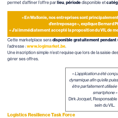
permet d’affiner l’offre par
lieu
,
période
disponible et
catég
« En Wallonie, nos entreprises sont principalemen
d’entreposage », explique Bernard Pi
« J’ai immédiatement accepté la proposition du VIL de m
Cette marketplace sera
disponible gratuitement pendant 
l’adresse :
www.logimarket.be
.
Une inscription simple n’est requise que lors de la saisie de
gérer ses offres.
« L’application a été conç
dynamique afin qu’elle pui
être parfaitement utilisée à
smartphone »
Dirk Jocquet, Responsable 
sein du VIL.
Logistics Resilience Task Force