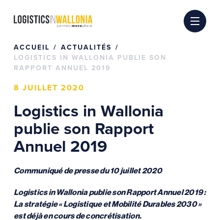
Passer
au
contenu
ACCUEIL
ACTUALITÉS
LOGISTICS IN WALLONIA PUBLIE SON
RAPPORT ANNUEL 2019
8 JUILLET 2020
Logistics in Wallonia
publie son Rapport
Annuel 2019
Communiqué de presse du 10 juillet 2020
Logistics in Wallonia publie son Rapport Annuel 2019 :
La stratégie « Logistique et Mobilité Durables 2030 »
est déjà en cours de concrétisation.