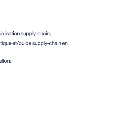
alisation supply-chain;
tique et/ou de supply-chain en
llon;