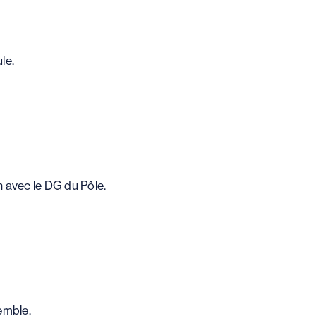
le.
n avec le DG du Pôle.
semble.