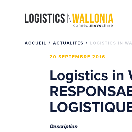
Passer
au
contenu
ACCUEIL
ACTUALITÉS
LOGISTICS IN W
20 SEPTEMBRE 2016
Logistics in
RESPONSAB
LOGISTIQUE
Description