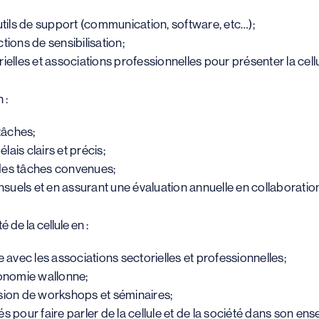
utils de support (communication, software, etc…);
tions de sensibilisation;
ielles et associations professionnelles pour présenter la cellu
 :
tâches;
ais clairs et précis;
des tâches convenues;
ensuels et en assurant une évaluation annuelle en collaboratio
é de la cellule en :
 avec les associations sectorielles et professionnelles;
conomie wallonne;
asion de workshops et séminaires;
tés pour faire parler de la cellule et de la société dans son en