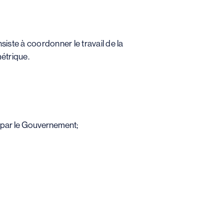
nsiste à coordonner le travail de la
métrique.
s par le Gouvernement;