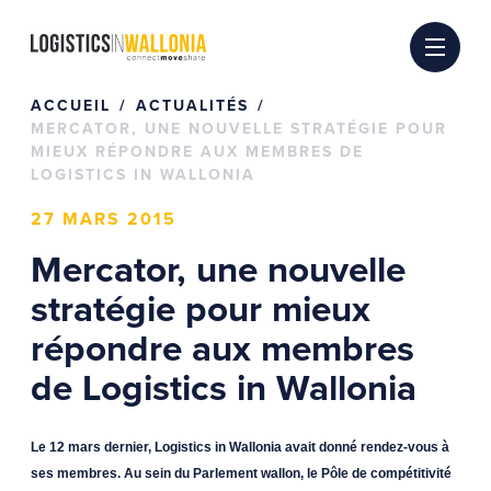
Passer
au
contenu
ACCUEIL
ACTUALITÉS
MERCATOR, UNE NOUVELLE STRATÉGIE POUR
MIEUX RÉPONDRE AUX MEMBRES DE
LOGISTICS IN WALLONIA
27 MARS 2015
Mercator, une nouvelle
stratégie pour mieux
répondre aux membres
de Logistics in Wallonia
Le 12 mars dernier, Logistics in Wallonia avait donné rendez-vous à
ses membres. Au sein du Parlement wallon, le Pôle de compétitivité