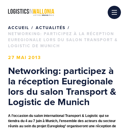
Passer
au
contenu
ACCUEIL
ACTUALITÉS
NETWORKING: PARTICIPEZ À LA RÉCEPTION
EUREGIONALE LORS DU SALON TRANSPORT &
LOGISTIC DE MUNICH
27 MAI 2013
Networking: participez à
la réception Euregionale
lors du salon Transport &
Logistic de Munich
A l’occasion du salon international Transport & Logistic qui se
tiendra du 4 au 7 juin à Munich, l’ensemble des acteurs du secteur
réunis au sein du projet Euregiolog³ organiseront une réception de