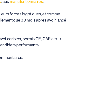
s
, aux
manutentionnaires
…
 leurs forces logistiques, et comme
rellement que 30 mois après avoir lancé
evet caristes, permis CE, CAP etc…)
 candidats performants.
 commentaires.