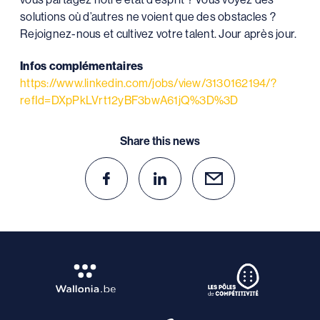
solutions où d’autres ne voient que des obstacles ?
Rejoignez-nous et cultivez votre talent. Jour après jour.
Infos complémentaires
https://www.linkedin.com/jobs/view/3130162194/?
refId=DXpPkLVrt12yBF3bwA61jQ%3D%3D
Share this news