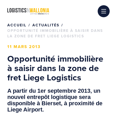
Passer
au
contenu
ACCUEIL
ACTUALITÉS
OPPORTUNITÉ IMMOBILIÈRE À SAISIR DANS
LA ZONE DE FRET LIEGE LOGISTICS
11 MARS 2013
Opportunité immobilière
à saisir dans la zone de
fret Liege Logistics
A partir du 1er septembre 2013, un
nouvel entrepôt logistique sera
disponible à Bierset, à proximité de
Liege Airport.