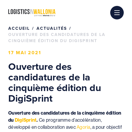
Passer
au
contenu
ACCUEIL
ACTUALITÉS
OUVERTURE DES CANDIDATURES DE LA
CINQUIÈME ÉDITION DU DIGISPRINT
17 MAI 2021
Ouverture des
candidatures de la
cinquième édition du
DigiSprint
Ouverture des candidatures de la cinquième édition
du
DigiSprint
.
Ce programme d’accélération,
développé en collaboration avec
Agoria
, a pour objectif