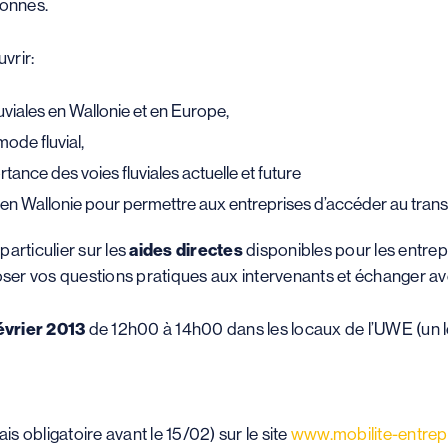
lonnes.
vrir:
luviales en Wallonie et en Europe,
mode fluvial,
tance des voies fluviales actuelle et future
s en Wallonie pour permettre aux entreprises d’accéder au transp
articulier sur les
aides directes
disponibles pour les entrep
oser vos questions pratiques aux intervenants et échanger ave
évrier 2013
de 12h00 à 14h00 dans les locaux de l’UWE (un lé
is obligatoire avant le 15/02) sur le site
www.mobilite-entrep