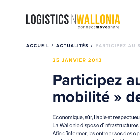
Passer
au
contenu
ACCUEIL
ACTUALITÉS
PARTICIPEZ AU 
25 JANVIER 2013
Participez a
mobilité » d
Economique, sûr, fiable et respectueux
La Wallonie dispose d’infrastructures
Afin d’informer, les entreprises des op