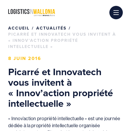
Passer
au
contenu
ACCUEIL
ACTUALITÉS
PICARRÉ ET INNOVATECH VOUS INVITENT À
« INNOV’ACTION PROPRIÉTÉ
INTELLECTUELLE »
8 JUIN 2016
Picarré et Innovatech
vous invitent à
« Innov’action propriété
intellectuelle »
« Innov’action propriété intellectuelle » est une journée
dédiée à la propriété intellectuelle organisée