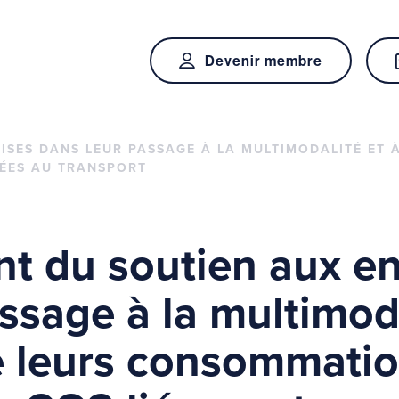
Devenir membre
SES DANS LEUR PASSAGE À LA MULTIMODALITÉ ET À
IÉES AU TRANSPORT
t du soutien aux en
ssage à la multimoda
e leurs consommatio