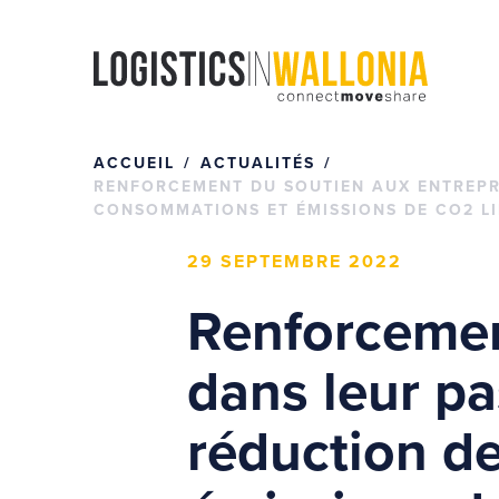
Passer
au
contenu
ACCUEIL
ACTUALITÉS
RENFORCEMENT DU SOUTIEN AUX ENTREPRI
CONSOMMATIONS ET ÉMISSIONS DE CO2 L
29 SEPTEMBRE 2022
Renforcemen
dans leur pa
réduction d