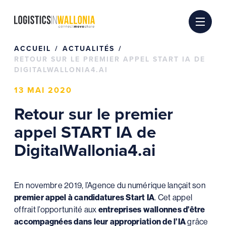
Passer
au
contenu
ACCUEIL
ACTUALITÉS
RETOUR SUR LE PREMIER APPEL START IA DE
DIGITALWALLONIA4.AI
13 MAI 2020
Retour sur le premier
appel START IA de
DigitalWallonia4.ai
En novembre 2019, l’Agence du numérique lançait son
premier appel à candidatures Start IA
. Cet appel
offrait l’opportunité aux
entreprises wallonnes d’être
accompagnées dans leur appropriation de l’IA
grâce