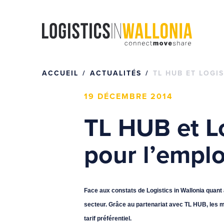
Passer
au
contenu
ACCUEIL
ACTUALITÉS
TL HUB ET LOGI
19 DÉCEMBRE 2014
TL HUB et Lo
pour l’emplo
Face aux constats de Logistics in Wallonia quant à
secteur. Grâce au partenariat avec TL HUB, les m
tarif préférentiel.