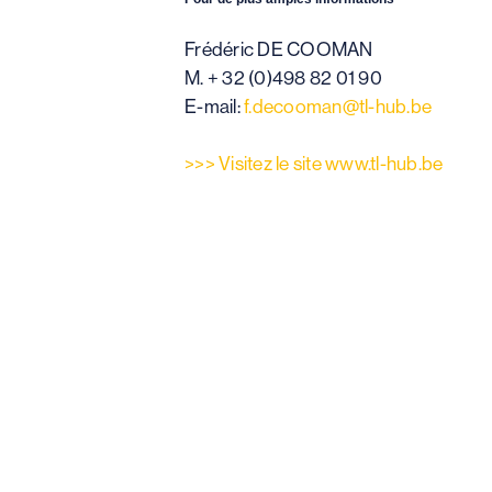
Frédéric DE COOMAN
M. + 32 (0)498 82 01 90
E-mail:
f.decooman@tl-hub.be
>>> Visitez le site www.tl-hub.be