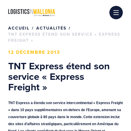
Passer
au
contenu
ACCUEIL
ACTUALITÉS
TNT EXPRESS ÉTEND SON SERVICE « EXPRESS
FREIGHT »
12 DÉCEMBRE 2013
TNT Express étend son
service « Express
Freight »
TNT Express a étendu son service intercontinental « Express Freight
» dans 10 pays supplémentaires en-dehors de l’Europe, amenant sa
couverture globale à 80 pays dans le monde. Cette extension inclut
des sites d’affaires stratégiques, particulièrement en Amérique du
Nord. Les clients expédiant du fret vers le Moyen-Orient et