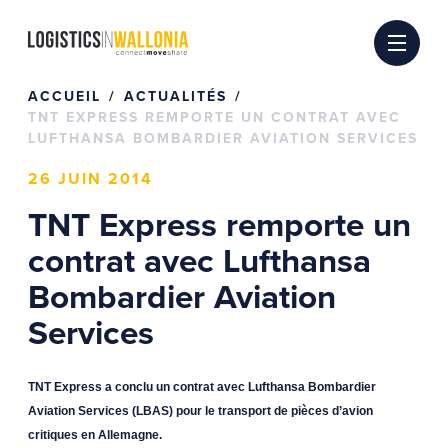
Passer
au
contenu
ACCUEIL
ACTUALITÉS
TNT EXPRESS REMPORTE UN CONTRAT AVEC
LUFTHANSA BOMBARDIER AVIATION SERVICES
26 JUIN 2014
TNT Express remporte un
contrat avec Lufthansa
Bombardier Aviation
Services
TNT Express a conclu un contrat avec Lufthansa Bombardier
Aviation Services (LBAS) pour le transport de pièces d’avion
critiques en Allemagne.