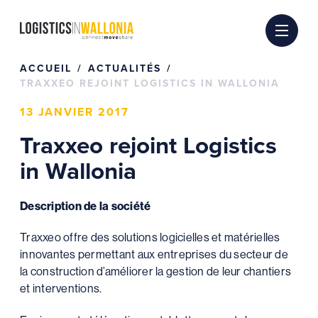
Passer
au
contenu
ACCUEIL
ACTUALITÉS
TRAXXEO REJOINT LOGISTICS IN WALLONIA
13 JANVIER 2017
Traxxeo rejoint Logistics
in Wallonia
Description de la société
Traxxeo offre des solutions logicielles et matérielles
innovantes permettant aux entreprises du secteur de
la construction d’améliorer la gestion de leur chantiers
et interventions.